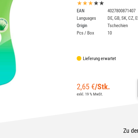
★★★
★★
EAN
4027800871407
Languages
DE
,
GB
,
SK
,
CZ
,
E
Origin
Tschechien
Pcs / Box
10
Lieferung erwartet
2,65
€
/Stk.
exkl. 19 % MwSt.
Zu de