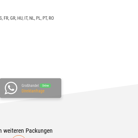
S
,
FR
,
GR
,
HU
,
IT
,
NL
,
PL
,
PT
,
RO
Großhandel
Online
Direktanfrage
n weiteren Packungen