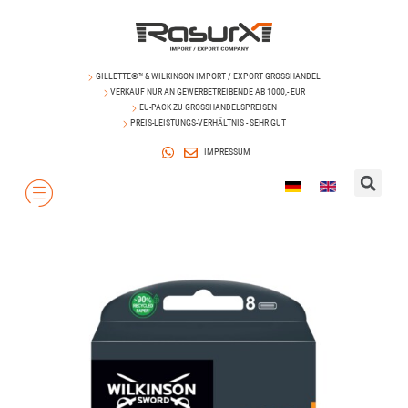
GILLETTE®™ & WILKINSON IMPORT / EXPORT GROSSHANDEL
VERKAUF NUR AN GEWERBETREIBENDE AB 1000,- EUR
EU-PACK ZU GROSSHANDELSPREISEN
PREIS-LEISTUNGS-VERHÄLTNIS - SEHR GUT
IMPRESSUM