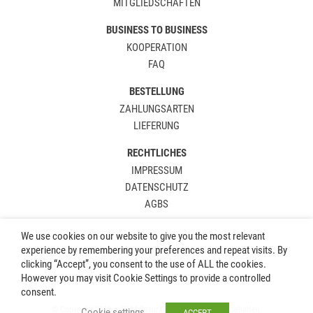
MITGLIEDSCHAFTEN
BUSINESS TO BUSINESS
KOOPERATION
FAQ
BESTELLUNG
ZAHLUNGSARTEN
LIEFERUNG
RECHTLICHES
IMPRESSUM
DATENSCHUTZ
AGBS
We use cookies on our website to give you the most relevant
experience by remembering your preferences and repeat visits. By
clicking “Accept”, you consent to the use of ALL the cookies.
However you may visit Cookie Settings to provide a controlled
consent.
© Copyright 2015 – 2024 RasurX.de. Alle Rechte vorbehalten.
Cookie settings
ACCEPT