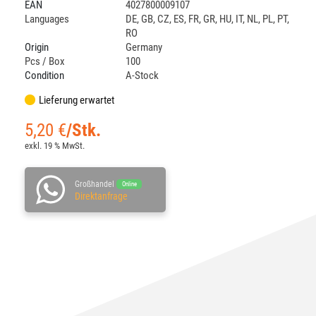
EAN
4027800009107
Languages
DE
,
GB
,
CZ
,
ES
,
FR
,
GR
,
HU
,
IT
,
NL
,
PL
,
PT
,
RO
Origin
Germany
Pcs / Box
100
Condition
A-Stock
Lieferung erwartet
5,20
€
/Stk.
exkl. 19 % MwSt.
Großhandel
Online
Direktanfrage