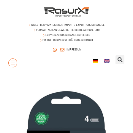
GILLETTE®™ & WILKINSON IMPORT / EXPORT GROSSHANDEL
VERKAUF NUR AN GEWERBETREIBENDE AB 1000,- EUR
EU-PACK ZU GROSSHANDELSPREISEN
PREIS-LEISTUNGS-VERHÄLTNIS - SEHR GUT
IMPRESSUM