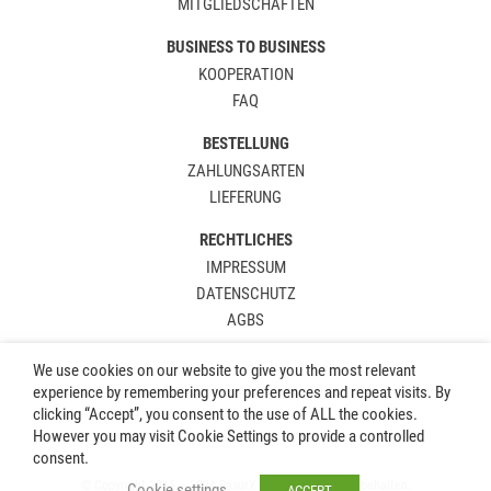
MITGLIEDSCHAFTEN
BUSINESS TO BUSINESS
KOOPERATION
FAQ
BESTELLUNG
ZAHLUNGSARTEN
LIEFERUNG
RECHTLICHES
IMPRESSUM
DATENSCHUTZ
AGBS
We use cookies on our website to give you the most relevant
experience by remembering your preferences and repeat visits. By
clicking “Accept”, you consent to the use of ALL the cookies.
However you may visit Cookie Settings to provide a controlled
consent.
© Copyright 2015 – 2024 RasurX.de. Alle Rechte vorbehalten.
Cookie settings
ACCEPT