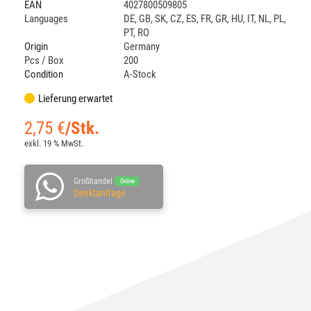
EAN
4027800509805
Languages
DE
,
GB
,
SK
,
CZ
,
ES
,
FR
,
GR
,
HU
,
IT
,
NL
,
PL
,
PT
,
RO
Origin
Germany
Pcs / Box
200
Condition
A-Stock
Lieferung erwartet
2,75
€
/Stk.
exkl. 19 % MwSt.
Großhandel
Online
Direktanfrage