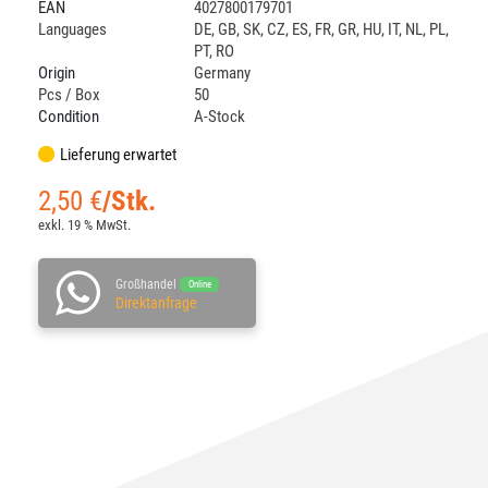
EAN
4027800179701
Languages
DE
,
GB
,
SK
,
CZ
,
ES
,
FR
,
GR
,
HU
,
IT
,
NL
,
PL
,
PT
,
RO
Origin
Germany
Pcs / Box
50
Condition
A-Stock
Lieferung erwartet
2,50
€
/Stk.
exkl. 19 % MwSt.
Großhandel
Online
Direktanfrage