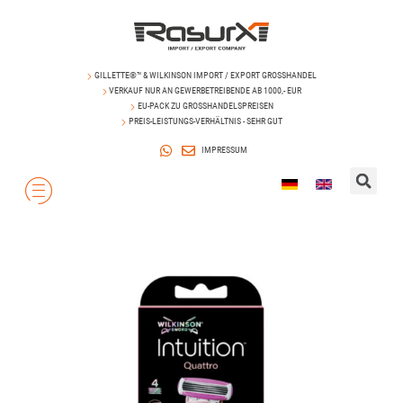
GILLETTE®™ & WILKINSON IMPORT / EXPORT GROSSHANDEL
VERKAUF NUR AN GEWERBETREIBENDE AB 1000,- EUR
EU-PACK ZU GROSSHANDELSPREISEN
PREIS-LEISTUNGS-VERHÄLTNIS - SEHR GUT
IMPRESSUM