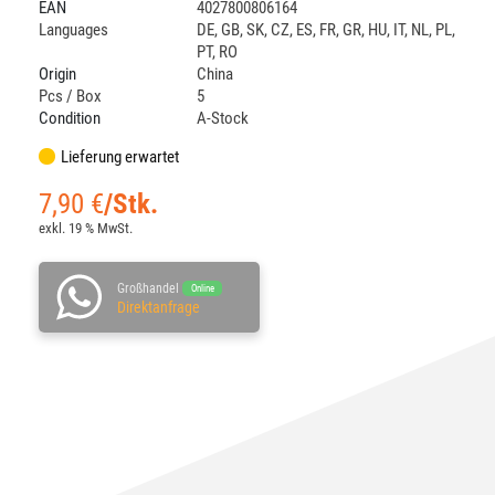
EAN
4027800806164
Languages
DE
,
GB
,
SK
,
CZ
,
ES
,
FR
,
GR
,
HU
,
IT
,
NL
,
PL
,
PT
,
RO
Origin
China
Pcs / Box
5
Condition
A-Stock
Lieferung erwartet
7,90
€
/Stk.
exkl. 19 % MwSt.
Großhandel
Online
Direktanfrage