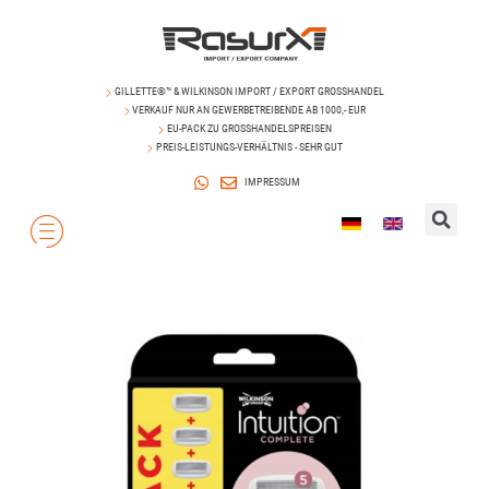
GILLETTE®™ & WILKINSON IMPORT / EXPORT GROSSHANDEL
VERKAUF NUR AN GEWERBETREIBENDE AB 1000,- EUR
EU-PACK ZU GROSSHANDELSPREISEN
PREIS-LEISTUNGS-VERHÄLTNIS - SEHR GUT
IMPRESSUM