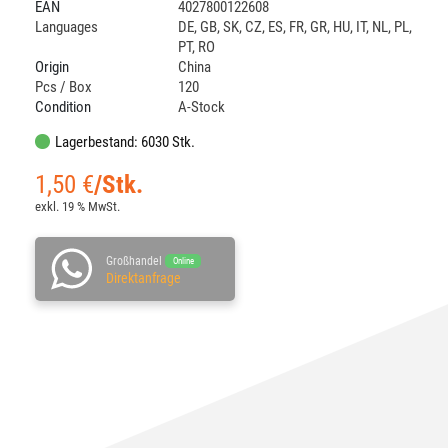
EAN
4027800122608
Languages
DE
,
GB
,
SK
,
CZ
,
ES
,
FR
,
GR
,
HU
,
IT
,
NL
,
PL
,
PT
,
RO
Origin
China
Pcs / Box
120
Condition
A-Stock
Lagerbestand: 6030 Stk.
1,50
€
/Stk.
exkl. 19 % MwSt.
Großhandel
Online
Direktanfrage