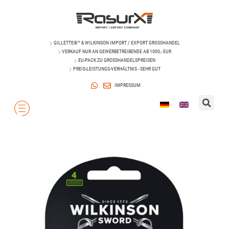
GILLETTE®™ & WILKINSON IMPORT / EXPORT GROSSHANDEL
VERKAUF NUR AN GEWERBETREIBENDE AB 1000,- EUR
EU-PACK ZU GROSSHANDELSPREISEN
PREIS-LEISTUNGS-VERHÄLTNIS - SEHR GUT
IMPRESSUM