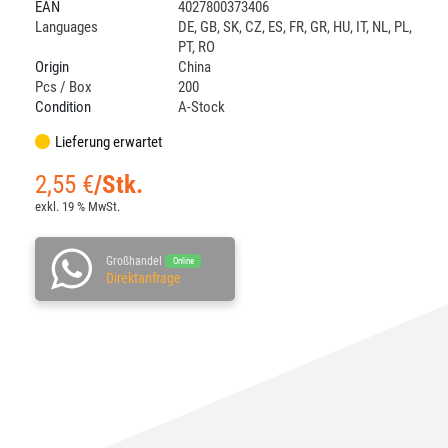
EAN
4027800373406
Languages
DE
,
GB
,
SK
,
CZ
,
ES
,
FR
,
GR
,
HU
,
IT
,
NL
,
PL
,
PT
,
RO
Origin
China
Pcs / Box
200
Condition
A-Stock
Lieferung erwartet
2,55
€
/Stk.
exkl. 19 % MwSt.
Großhandel
Online
Direktanfrage