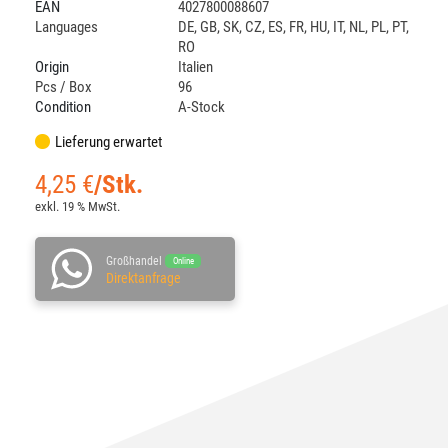
EAN
4027800088607
Languages
DE
,
GB
,
SK
,
CZ
,
ES
,
FR
,
HU
,
IT
,
NL
,
PL
,
PT
,
RO
Origin
Italien
Pcs / Box
96
Condition
A-Stock
Lieferung erwartet
4,25
€
/Stk.
exkl. 19 % MwSt.
Großhandel
Online
Direktanfrage