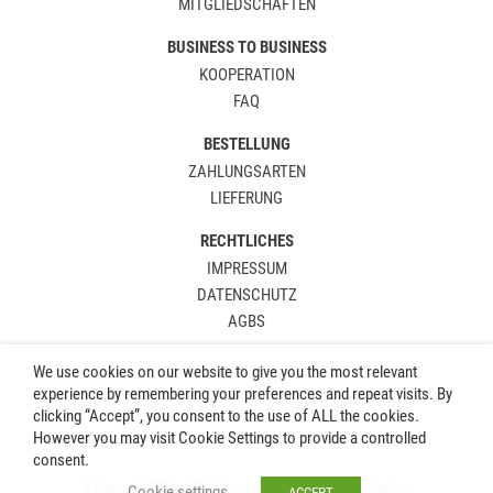
MITGLIEDSCHAFTEN
BUSINESS TO BUSINESS
KOOPERATION
FAQ
BESTELLUNG
ZAHLUNGSARTEN
LIEFERUNG
RECHTLICHES
IMPRESSUM
DATENSCHUTZ
AGBS
We use cookies on our website to give you the most relevant
experience by remembering your preferences and repeat visits. By
clicking “Accept”, you consent to the use of ALL the cookies.
However you may visit Cookie Settings to provide a controlled
consent.
© Copyright 2015 – 2024 RasurX.de. Alle Rechte vorbehalten.
Cookie settings
ACCEPT