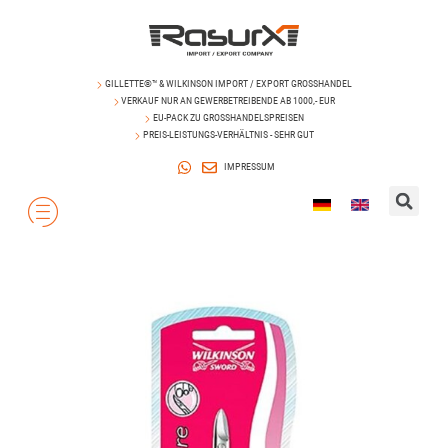
GILLETTE®™ & WILKINSON IMPORT / EXPORT GROSSHANDEL
VERKAUF NUR AN GEWERBETREIBENDE AB 1000,- EUR
EU-PACK ZU GROSSHANDELSPREISEN
PREIS-LEISTUNGS-VERHÄLTNIS - SEHR GUT
IMPRESSUM