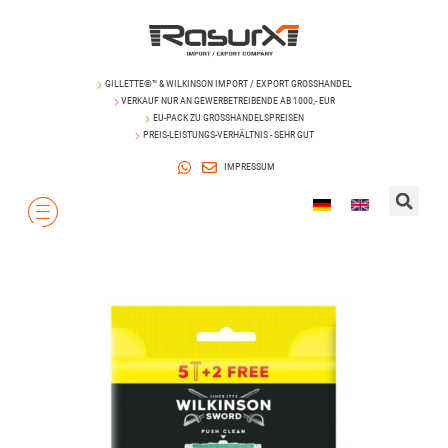
GILLETTE®™ & WILKINSON IMPORT / EXPORT GROSSHANDEL
VERKAUF NUR AN GEWERBETREIBENDE AB 1000,- EUR
EU-PACK ZU GROSSHANDELSPREISEN
PREIS-LEISTUNGS-VERHÄLTNIS - SEHR GUT
IMPRESSUM