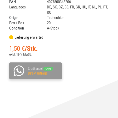
EAN
4027800348206
Languages
DE
,
SK
,
CZ
,
ES
,
FR
,
GR
,
HU
,
IT
,
NL
,
PL
,
PT
,
RO
Origin
Tschechien
Pcs / Box
20
Condition
A-Stock
Lieferung erwartet
1,50
€
/Stk.
exkl. 19 % MwSt.
Großhandel
Online
Direktanfrage