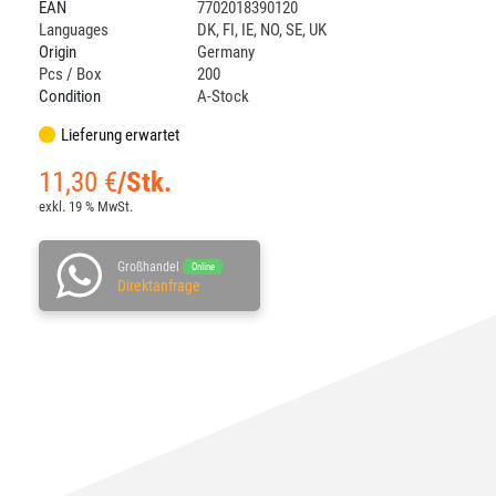
EAN
7702018390120
Languages
DK
,
FI
,
IE
,
NO
,
SE
,
UK
Origin
Germany
Pcs / Box
200
Condition
A-Stock
Lieferung erwartet
11,30
€
/Stk.
exkl. 19 % MwSt.
Großhandel
Online
Direktanfrage