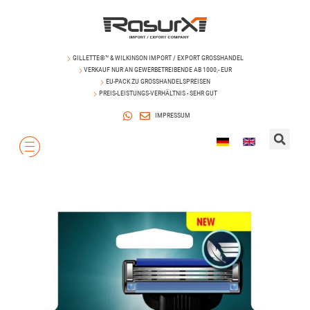
GILLETTE®™ & WILKINSON IMPORT / EXPORT GROSSHANDEL
VERKAUF NUR AN GEWERBETREIBENDE AB 1000,- EUR
EU-PACK ZU GROSSHANDELSPREISEN
PREIS-LEISTUNGS-VERHÄLTNIS - SEHR GUT
IMPRESSUM