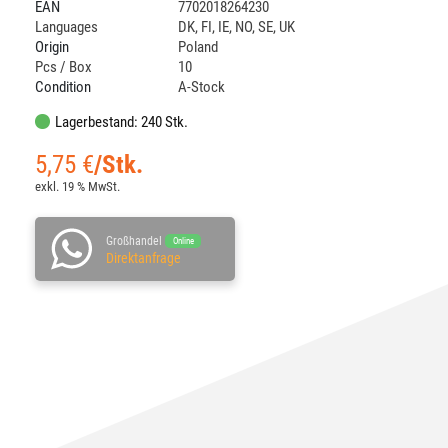
EAN
7702018264230
Languages
DK
,
FI
,
IE
,
NO
,
SE
,
UK
Origin
Poland
Pcs / Box
10
Condition
A-Stock
Lagerbestand: 240 Stk.
5,75
€
/Stk.
exkl. 19 % MwSt.
Großhandel
Online
Direktanfrage