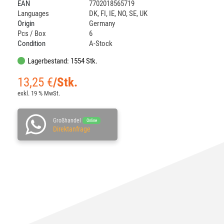
EAN
7702018565719
Languages
DK
,
FI
,
IE
,
NO
,
SE
,
UK
Origin
Germany
Pcs / Box
6
Condition
A-Stock
Lagerbestand: 1554 Stk.
13,25
€
/Stk.
exkl. 19 % MwSt.
Großhandel
Online
Direktanfrage