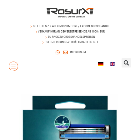
GILLETTE®™ & WILKINSON IMPORT / EXPORT GROSSHANDEL
VERKAUF NUR AN GEWERBETREIBENDE AB 1000,- EUR
EU-PACK ZU GROSSHANDELSPREISEN
PREIS-LEISTUNGS-VERHÄLTNIS - SEHR GUT
IMPRESSUM