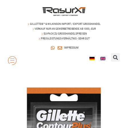
GILLETTE®™ & WILKINSON IMPORT / EXPORT GROSSHANDEL
VERKAUF NUR AN GEWERBETREIBENDE AB 1000,- EUR
EU-PACK ZU GROSSHANDELSPREISEN
PREIS-LEISTUNGS-VERHÄLTNIS - SEHR GUT
IMPRESSUM