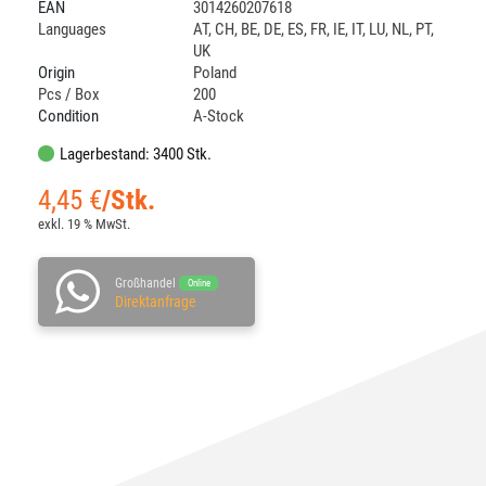
EAN
3014260207618
Languages
AT
,
CH
,
BE
,
DE
,
ES
,
FR
,
IE
,
IT
,
LU
,
NL
,
PT
,
UK
Origin
Poland
Pcs / Box
200
Condition
A-Stock
Lagerbestand: 3400 Stk.
4,45
€
/Stk.
exkl. 19 % MwSt.
Großhandel
Online
Direktanfrage