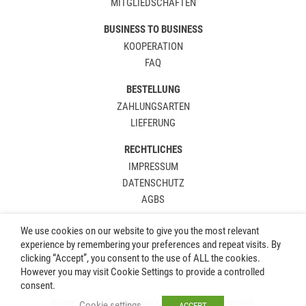
MITGLIEDSCHAFTEN
BUSINESS TO BUSINESS
KOOPERATION
FAQ
BESTELLUNG
ZAHLUNGSARTEN
LIEFERUNG
RECHTLICHES
IMPRESSUM
DATENSCHUTZ
AGBS
We use cookies on our website to give you the most relevant
experience by remembering your preferences and repeat visits. By
clicking “Accept”, you consent to the use of ALL the cookies.
However you may visit Cookie Settings to provide a controlled
consent.
© Copyright 2015 – 2024 RasurX.de. Alle Rechte vorbehalten.
Cookie settings
ACCEPT